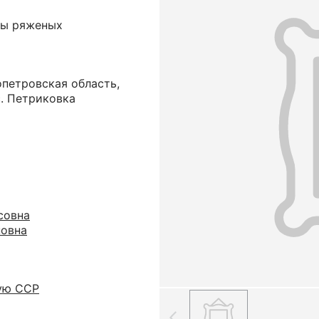
пы ряженых
петровская область,
. Петриковка
совна
новна
ую ССР