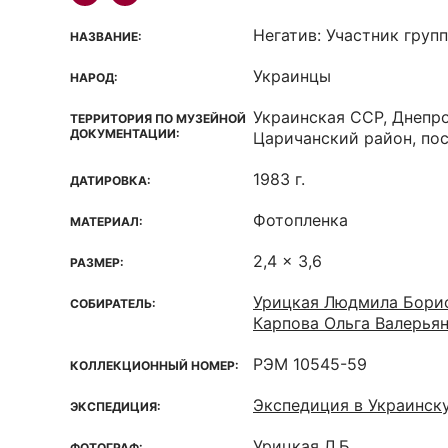
Негатив: Участник груп
НАЗВАНИЕ:
Украинцы
НАРОД:
Украинская ССР, Днепро
ТЕРРИТОРИЯ ПО МУЗЕЙНОЙ
ДОКУМЕНТАЦИИ:
Царичанский район, пос
1983 г.
ДАТИРОВКА:
Фотопленка
МАТЕРИАЛ:
2,4 x 3,6
РАЗМЕР:
Урицкая Людмила Бори
СОБИРАТЕЛЬ:
Карпова Ольга Валерья
РЭМ 10545-59
КОЛЛЕКЦИОННЫЙ НОМЕР:
Экспедиция в Украинск
ЭКСПЕДИЦИЯ:
Урицкая Л.Б.
ФОТОГРАФ: