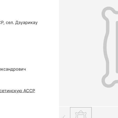
P, сел. Дзуарикау
ександрович
Осетинскую АССР