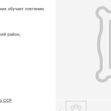
вник обучает плетению
кий район,
ую ССР