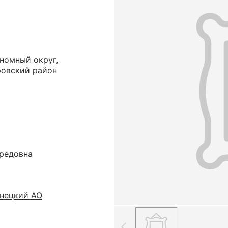
номный округ,
ровский район
редовна
нецкий АО