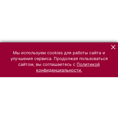
Мы используем cookies для работы сайта и
улучшения сервиса. Продолжая пользоваться
сайтом, вы соглашаетесь с
Политикой
конфиденциальности.
© 2026 Российский Этнографический музей
Все права защищены.
Условия использования материалов сайта
Отправить сообщение
Сообщение об ошибке
Перейти на сайт музея