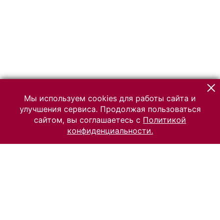
Мы используем cookies для работы сайта и
улучшения сервиса. Продолжая пользоваться
сайтом, вы соглашаетесь с
Политикой
конфиденциальности.
© 2026 Российский Этнографический музей
Все права защищены.
Условия использования материалов сайта
Отправить сообщение
Сообщение об ошибке
Перейти на сайт музея