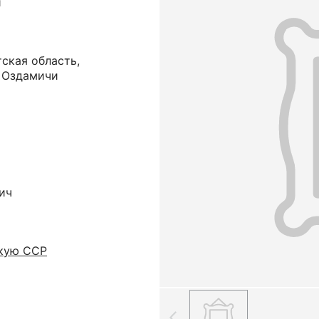
и
ская область,
. Оздамичи
ич
скую ССР