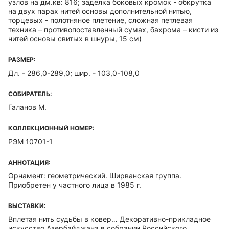
узлов на дм.кв: 816; заделка боковых кромок - обкрутка
на двух парах нитей основы дополнительной нитью,
торцевых - полотняное плетение, сложная петлевая
техника – противопоставленный сумах, бахрома – кисти из
нитей основы свитых в шнуры, 15 см)
РАЗМЕР:
Дл. - 286,0-289,0; шир. - 103,0-108,0
СОБИРАТЕЛЬ:
Галанов М.
КОЛЛЕКЦИОННЫЙ НОМЕР:
РЭМ 10701-1
АННОТАЦИЯ:
Орнамент: геометрический. Ширванская группа.
Приобретен у частного лица в 1985 г.
ВЫСТАВКИ:
Вплетая нить судьбы в ковер… Декоративно-прикладное
искусство Азербайджана в собрании Российского