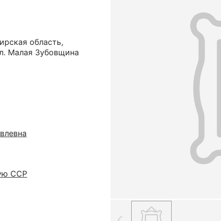
ирская область,
ел. Малая Зубовщина
влевна
ую ССР