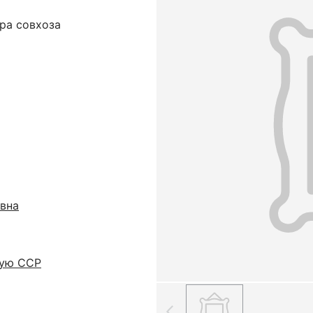
ра совхоза
вна
кую ССР