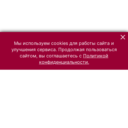
Мы используем cookies для работы сайта и
улучшения сервиса. Продолжая пользоваться
сайтом, вы соглашаетесь с
Политикой
конфиденциальности.
© 2026 Российский Этнографический музей
Все права защищены.
Условия использования материалов сайта
Отправить сообщение
Сообщение об ошибке
Перейти на сайт музея