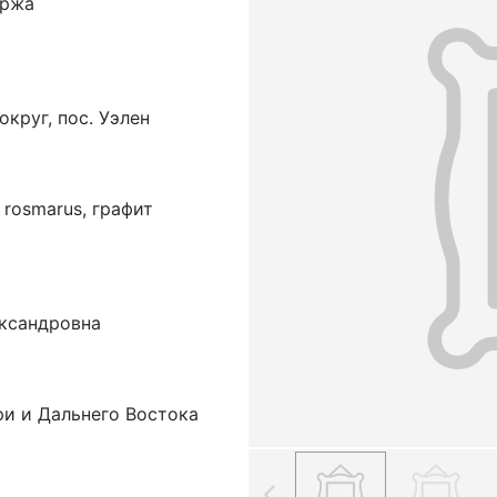
оржа
круг, пос. Уэлен
rosmarus, графит
ександровна
ри и Дальнего Востока