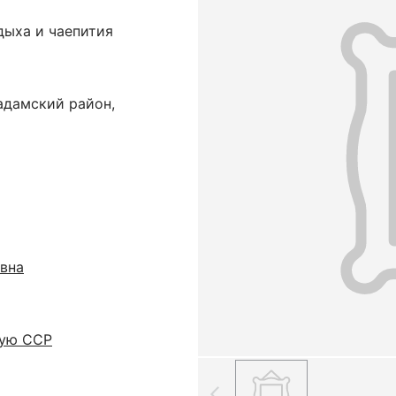
дыха и чаепития
адамский район,
вна
кую ССР