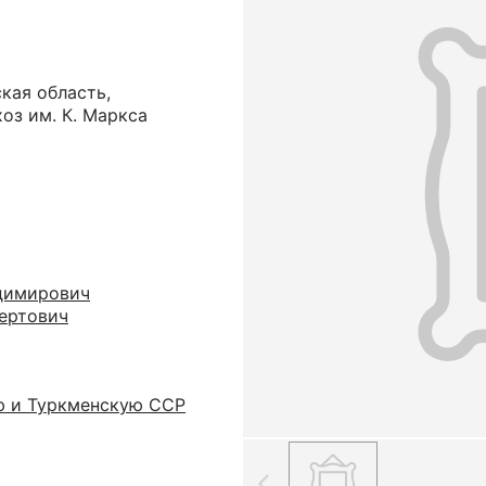
кая область,
оз им. К. Маркса
димирович
ертович
ю и Туркменскую ССР