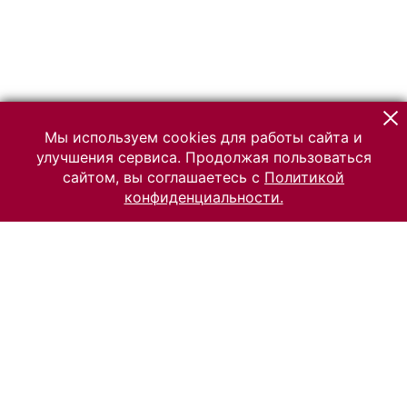
Мы используем cookies для работы сайта и
улучшения сервиса. Продолжая пользоваться
сайтом, вы соглашаетесь с
Политикой
конфиденциальности.
© 2026 Российский Этнографический музей
Все права защищены.
Условия использования материалов сайта
Отправить сообщение
Сообщение об ошибке
Перейти на сайт музея