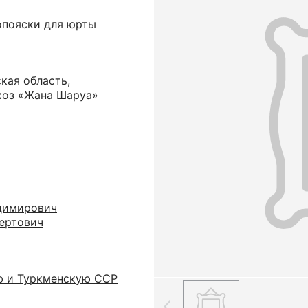
опояски для юрты
кая область,
хоз «Жана Шаруа»
димирович
ертович
ю и Туркменскую ССР