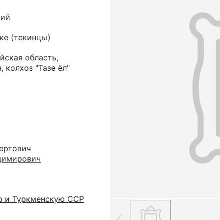
кий
ке (текинцы)
йская область,
 колхоз "Тазе ёл"
ертович
димирович
ю и Туркменскую ССР