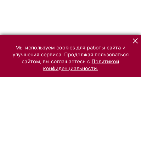
Мы используем cookies для работы сайта и
улучшения сервиса. Продолжая пользоваться
сайтом, вы соглашаетесь с
Политикой
конфиденциальности.
© 2026 Российский Этнографический музей
Все права защищены.
Условия использования материалов сайта
Отправить сообщение
Сообщение об ошибке
Перейти на сайт музея