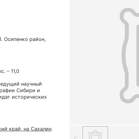
П. Осипенко район,
с. – 11,0
ведущий научный
графии Сибири и
дидат исторических
ий край, на Сахалин