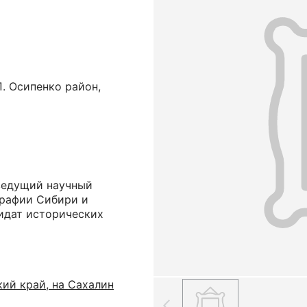
П. Осипенко район,
ведущий научный
графии Сибири и
дидат исторических
ий край, на Сахалин