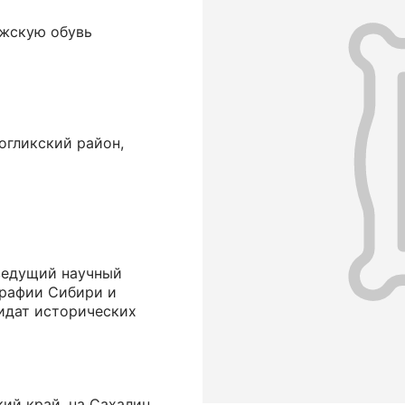
жскую обувь
огликский район,
ведущий научный
графии Сибири и
дидат исторических
ий край, на Сахалин