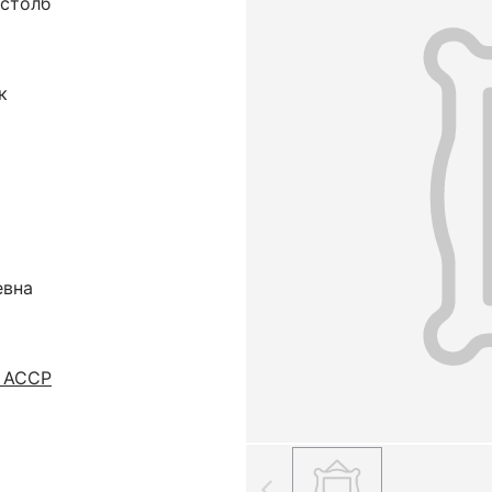
 столб
к
евна
ю АССР