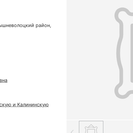
Вышневолоцкий район,
вна
скую и Калининскую