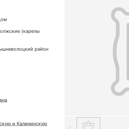
дом
волжские (карелы
Вышневолоцкий район
вна
скую и Калининскую