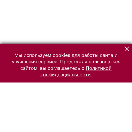
Мы используем cookies для работы сайта и
улучшения сервиса. Продолжая пользоваться
сайтом, вы соглашаетесь с
Политикой
конфиденциальности.
© 2026 Российский Этнографический музей
Все права защищены.
Условия использования материалов сайта
Отправить сообщение
Сообщение об ошибке
Перейти на сайт музея