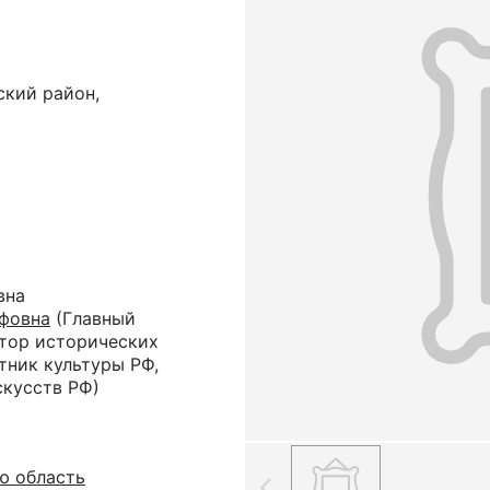
ский район,
вна
фовна
(Главный
ктор исторических
тник культуры РФ,
скусств РФ)
ю область