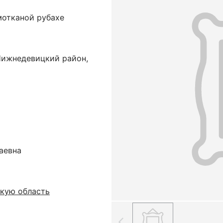
мотканой рубахе
Нижнедевицкий район,
аевна
кую область