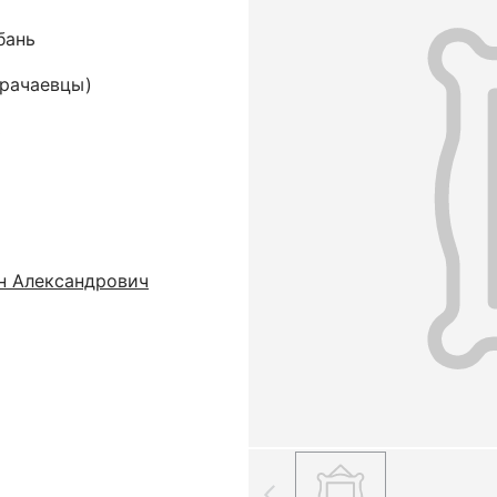
бань
арачаевцы)
ь
н Александрович