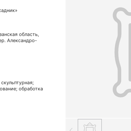
садник»
занская область,
ер. Александро-
 скульптурная;
рование; обработка