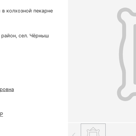
 в колхозной пекарне
 район, сел. Чёрныш
ровна
СР