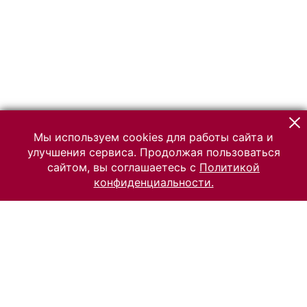
Мы используем cookies для работы сайта и
улучшения сервиса. Продолжая пользоваться
сайтом, вы соглашаетесь с
Политикой
конфиденциальности.
© 2026 Российский Этнографический музей
Все права защищены.
Условия использования материалов сайта
Отправить сообщение
Сообщение об ошибке
Перейти на сайт музея