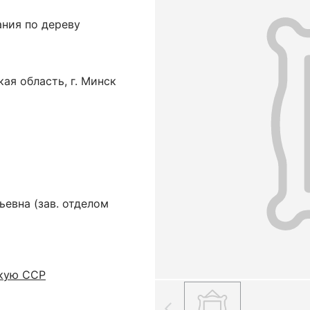
ания по дереву
ая область, г. Минск
ьевна
(зав. отделом
скую ССР