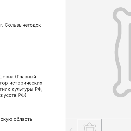
 г. Сольвычегодск
фовна
(Главный
ктор исторических
тник культуры РФ,
скусств РФ)
ьскую область