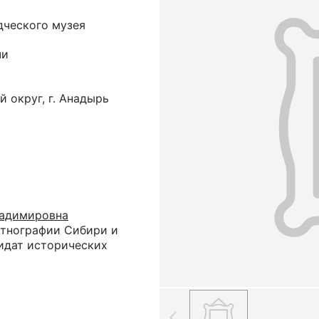
дческого музея
чи
 округ, г. Анадырь
ладимировна
тнографии Сибири и
дидат исторических