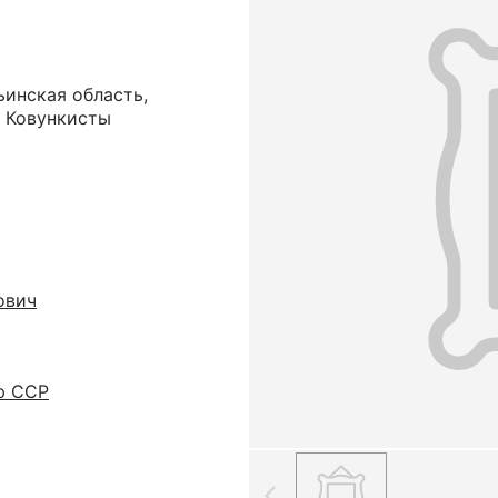
ьинская область,
. Ковункисты
ович
ю ССР