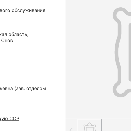
ового обслуживания
ая область,
 Снов
ьевна
(зав. отделом
скую ССР