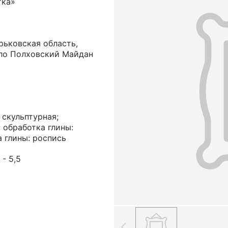
тка»
рьковская область,
ело Полховский Майдан
 скульптурная;
 обработка глины:
а глины: роспись
 - 5,5