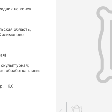
садник на коне»
льская область,
 Филимоново
ая)
 скульптурная;
ь; обработка глины:
р. - 6,0