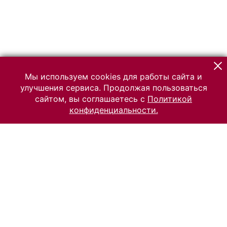
Мы используем cookies для работы сайта и
улучшения сервиса. Продолжая пользоваться
сайтом, вы соглашаетесь с
Политикой
конфиденциальности.
© 2026 Российский Этнографический музей
Все права защищены.
Условия использования материалов сайта
Отправить сообщение
Сообщение об ошибке
Перейти на сайт музея