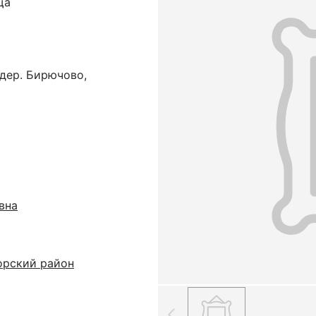
ща
дер. Бирючово,
вна
орский район