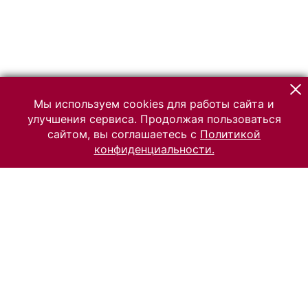
Мы используем cookies для работы сайта и
улучшения сервиса. Продолжая пользоваться
сайтом, вы соглашаетесь с
Политикой
конфиденциальности.
© 2026 Российский Этнографический музей
Все права защищены.
Условия использования материалов сайта
Отправить сообщение
Сообщение об ошибке
Перейти на сайт музея