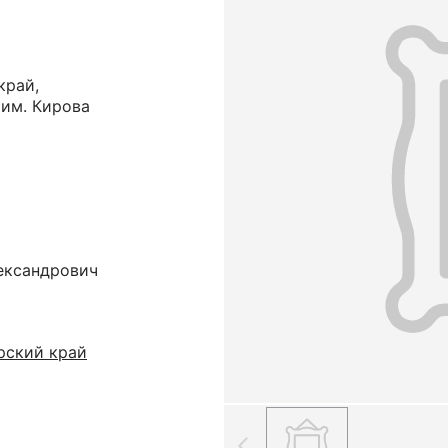
край,
 им. Кирова
ександрович
рский край