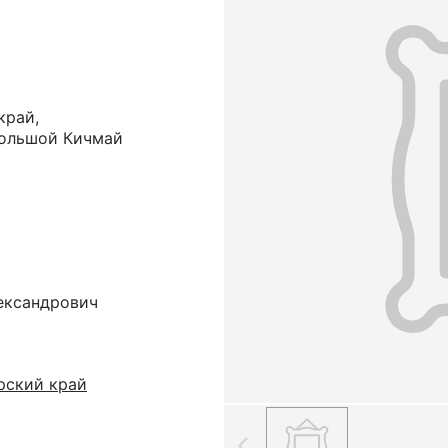
край,
Большой Кичмай
ександрович
рский край