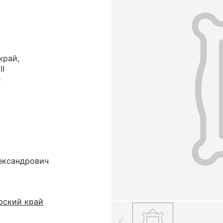
край,
II
е
ександрович
рский край