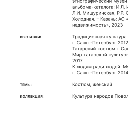
этнографический музей /
альбома-каталога: И.Л. 
Л.И. Мишуринская, Р.Р. С
Холодная. – Казань: АО
недвижимость», 2023
Традиционная культура т
ВЫСТАВКИ:
г. Санкт-Петербург 201
Татарский костюм г. Са
Мир татарской культуры
2017
К людям ради людей. Му
г. Санкт-Петербург 201
Костюм, женский
ТЕМЫ:
Культура народов Пово
КОЛЛЕКЦИЯ: