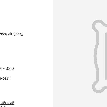
ужский уезд,
х - 38,0
инович
сийский