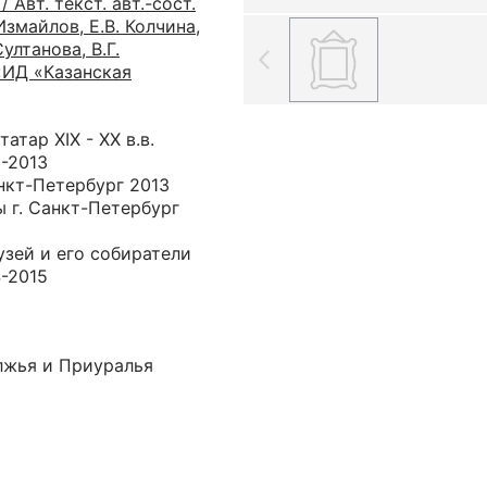
 Авт. текст. авт.-сост.
Измайлов, Е.В. Колчина,
ултанова, В.Г.
 «ИД «Казанская
атар XIX - ХХ в.в.
2-2013
нкт-Петербург 2013
 г. Санкт-Петербург
зей и его собиратели
4-2015
лжья и Приуралья