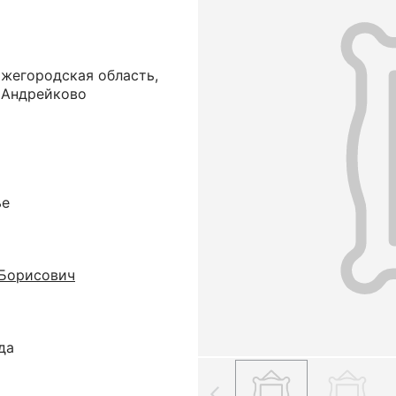
ижегородская область,
. Андрейково
ье
 Борисович
да