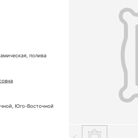
рамическая, полива
совна
очной, Юго-Восточной