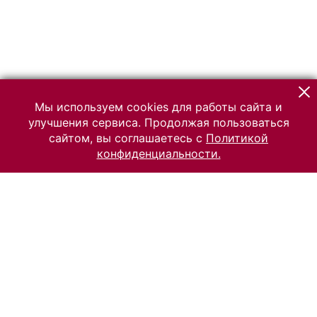
Мы используем cookies для работы сайта и
улучшения сервиса. Продолжая пользоваться
сайтом, вы соглашаетесь с
Политикой
конфиденциальности.
© 2026 Российский Этнографический музей
Все права защищены.
Условия использования материалов сайта
Отправить сообщение
Сообщение об ошибке
Перейти на сайт музея