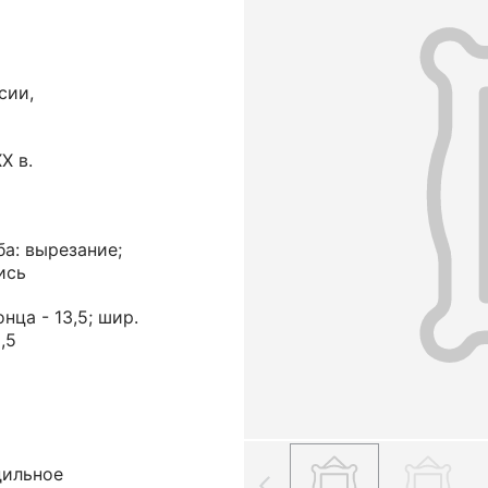
сии,
X в.
ба: вырезание;
ись
онца - 13,5; шир.
,5
дильное