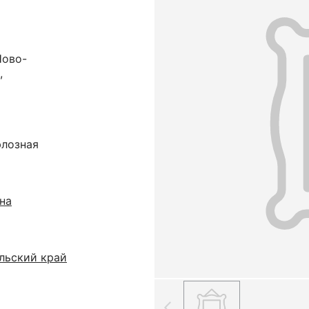
Ново-
,
юлозная
на
льский край